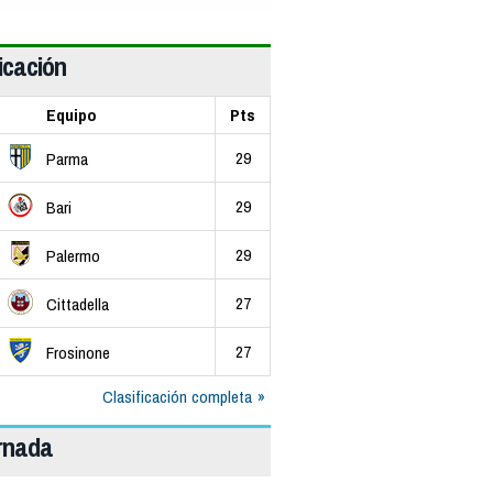
icación
Equipo
Pts
29
Parma
29
Bari
29
Palermo
27
Cittadella
27
Frosinone
Clasificación completa
ornada