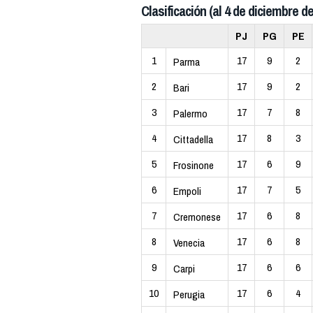
Clasificación (al 4 de diciembre de
PJ
PG
PE
1
17
9
2
Parma
2
17
9
2
Bari
3
17
7
8
Palermo
4
17
8
3
Cittadella
5
17
6
9
Frosinone
6
17
7
5
Empoli
7
17
6
8
Cremonese
8
17
6
8
Venecia
9
17
6
6
Carpi
10
17
6
4
Perugia