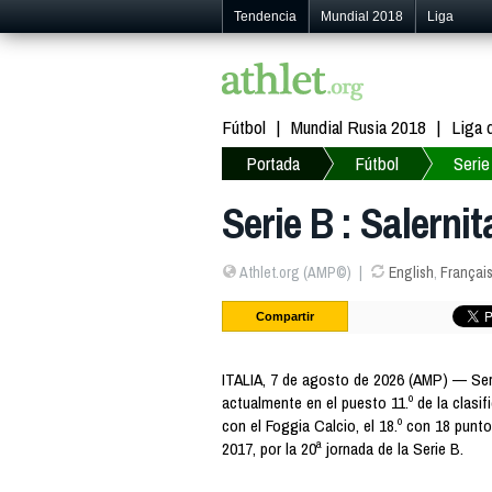
Tendencia
Mundial 2018
Liga
Fútbol
Mundial Rusia 2018
Liga
Portada
Fútbol
Serie
Serie B : Salerni
Athlet.org (AMP©)
English
,
Françai
Compartir
ITALIA, 7 de agosto de 2026 (AMP) — Seri
actualmente en el puesto 11.º de la clasi
con el Foggia Calcio, el 18.º con 18 punt
2017, por la 20ª jornada de la Serie B.