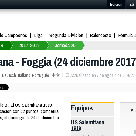
Edición
ES
 de Campeones
Liga
Segunda División
Baloncesto
Fórmula 
 B
2017-2018
Jornada 20
tana - Foggia (24 diciembre 2017
s
,
Deutsch
,
Italiano
,
Português
,
中文
Actualizado en 7 de agosto de 2026 22:
e B : El US Salernitana 1919,
Equipos
Sa
ficación con 22 puntos, competirá
os, el domingo de 24 de diciembre,
US Salernitana
1919