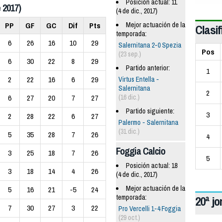
Posición actual: 11
 2017)
(4 de dic., 2017)
Mejor actuación de la
PP
GF
GC
Dif
Pts
Clasif
temporada:
6
26
16
10
29
Salernitana 2-0 Spezia
Pos
(23 sep.)
6
30
22
8
29
Partido anterior:
1
2
22
16
6
29
Virtus Entella -
Salernitana
2
(16 dic.)
6
27
20
7
27
Partido siguiente:
3
2
28
22
6
27
Palermo - Salernitana
(31 dic.)
5
35
28
7
26
4
Foggia Calcio
3
25
18
7
26
5
Posición actual: 18
3
18
14
4
26
(4 de dic., 2017)
Mejor actuación de la
5
16
21
-5
24
temporada:
20ª j
7
30
27
3
22
Pro Vercelli 1-4 Foggia
(29 oct.)