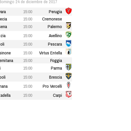
domingo 24 de diciembre de 2017
ara
15:00
Perugia
ecia
15:00
Cremonese
sena
15:00
Palermo
zia
15:00
Avellino
oli
15:00
Pescara
sinone
15:00
Virtus Entella
ernitana
15:00
Foggia
i
15:00
Parma
oli
15:00
Brescia
nana
15:00
Pro Vercelli
tadella
15:00
Carpi