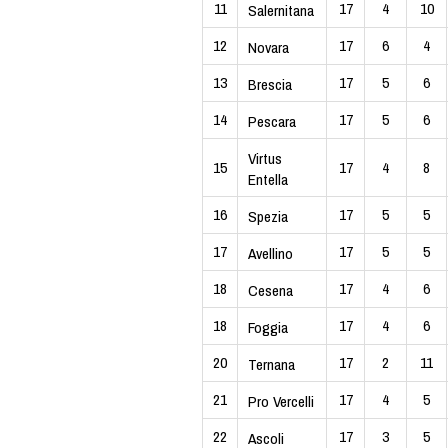
11
17
4
10
Salernitana
12
17
6
4
Novara
13
17
5
6
Brescia
14
17
5
6
Pescara
Virtus
15
17
4
8
Entella
16
17
5
5
Spezia
17
17
5
5
Avellino
18
17
4
6
Cesena
18
17
4
6
Foggia
20
17
2
11
Ternana
21
17
4
5
Pro Vercelli
22
17
3
5
Ascoli