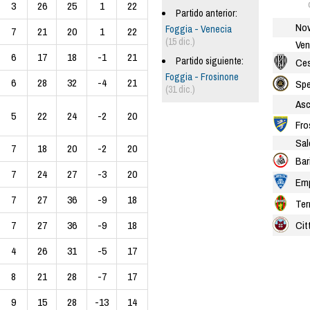
3
26
25
1
22
Partido anterior:
Nov
Foggia - Venecia
7
21
20
1
22
(15 dic.)
Ven
6
17
18
-1
21
Partido siguiente:
Ce
Foggia - Frosinone
6
28
32
-4
21
Spe
(31 dic.)
Asc
5
22
24
-2
20
Fro
Sal
7
18
20
-2
20
Bar
7
24
27
-3
20
Emp
7
27
36
-9
18
Ter
Cit
7
27
36
-9
18
4
26
31
-5
17
8
21
28
-7
17
9
15
28
-13
14