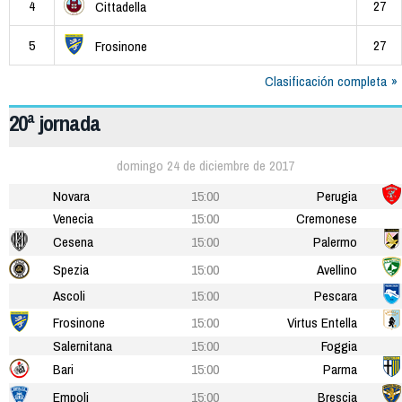
4
27
Cittadella
5
27
Frosinone
Clasificación completa
20ª jornada
domingo 24 de diciembre de 2017
Novara
15:00
Perugia
Venecia
15:00
Cremonese
Cesena
15:00
Palermo
Spezia
15:00
Avellino
Ascoli
15:00
Pescara
Frosinone
15:00
Virtus Entella
Salernitana
15:00
Foggia
Bari
15:00
Parma
Empoli
15:00
Brescia