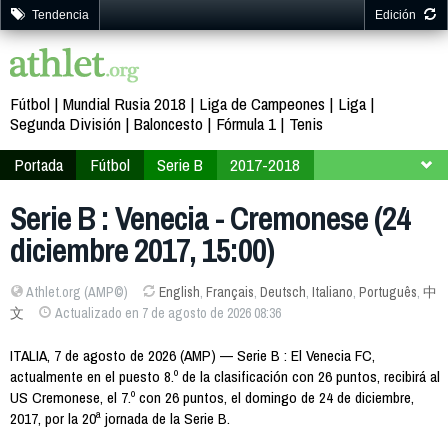
Tendencia
Edición
Fútbol
Mundial Rusia 2018
Liga de Campeones
Liga
Segunda División
Baloncesto
Fórmula 1
Tenis
Portada
Fútbol
Serie B
2017-2018
Jornada 20
Serie B : Venecia - Cremonese (24
diciembre 2017, 15:00)
Athlet.org (AMP©)
English
,
Français
,
Deutsch
,
Italiano
,
Português
,
中
文
Actualizado en 7 de agosto de 2026 08:36
ITALIA, 7 de agosto de 2026 (AMP) — Serie B : El Venecia FC,
actualmente en el puesto 8.º de la clasificación con 26 puntos, recibirá al
US Cremonese, el 7.º con 26 puntos, el domingo de 24 de diciembre,
2017, por la 20ª jornada de la Serie B.