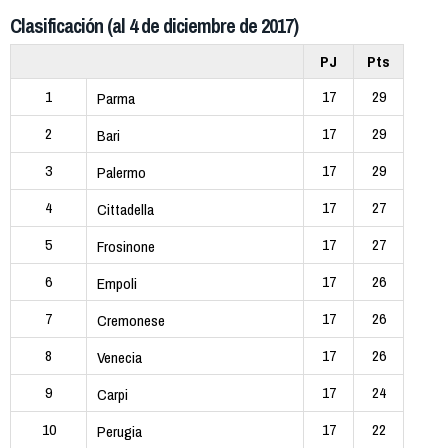
Clasificación (al 4 de diciembre de 2017)
PJ
Pts
1
17
29
Parma
2
17
29
Bari
3
17
29
Palermo
4
17
27
Cittadella
5
17
27
Frosinone
6
17
26
Empoli
7
17
26
Cremonese
8
17
26
Venecia
9
17
24
Carpi
10
17
22
Perugia