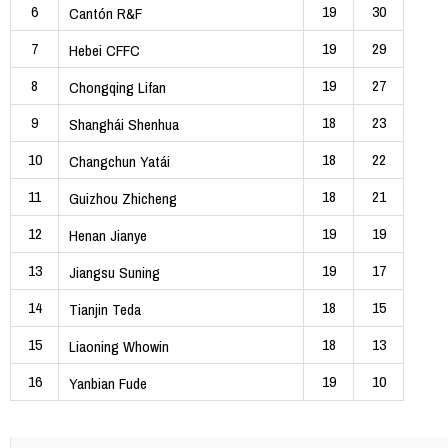
6
19
30
Cantón R&F
7
19
29
Hebei CFFC
8
19
27
Chongqing Lifan
9
18
23
Shanghái Shenhua
10
18
22
Changchun Yatái
11
18
21
Guizhou Zhicheng
12
19
19
Henan Jianye
13
19
17
Jiangsu Suning
14
18
15
Tianjin Teda
15
18
13
Liaoning Whowin
16
19
10
Yanbian Fude