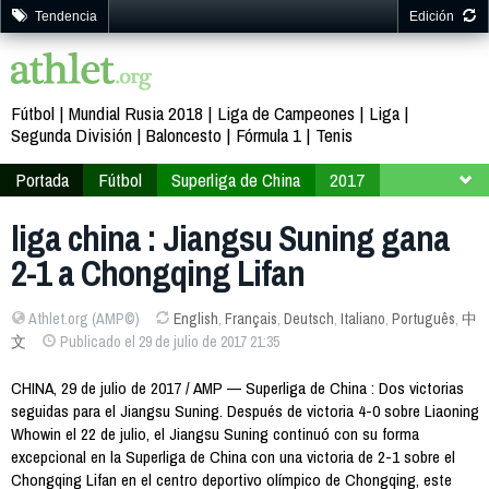
Tendencia
Edición
Fútbol
Mundial Rusia 2018
Liga de Campeones
Liga
Segunda División
Baloncesto
Fórmula 1
Tenis
Portada
Fútbol
Superliga de China
2017
Jornada 19
liga china : Jiangsu Suning gana
2-1 a Chongqing Lifan
Athlet.org (AMP©)
English
,
Français
,
Deutsch
,
Italiano
,
Português
,
中
文
Publicado el 29 de julio de 2017 21:35
CHINA, 29 de julio de 2017 / AMP — Superliga de China : Dos victorias
seguidas para el Jiangsu Suning. Después de victoria 4-0 sobre Liaoning
Whowin el 22 de julio, el Jiangsu Suning continuó con su forma
excepcional en la Superliga de China con una victoria de 2-1 sobre el
Chongqing Lifan en el centro deportivo olímpico de Chongqing, este