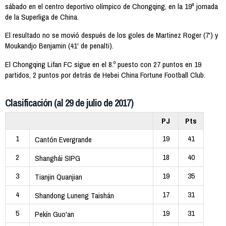
sábado en el centro deportivo olímpico de Chongqing, en la 19ª jornada
de la Superliga de China.
El resultado no se movió después de los goles de Martinez Roger (7') y
Moukandjo Benjamin (41' de penalti).
El Chongqing Lifan FC sigue en el 8.º puesto con 27 puntos en 19
partidos, 2 puntos por detrás de Hebei China Fortune Football Club.
Clasificación (al 29 de julio de 2017)
PJ
Pts
1
19
41
Cantón Evergrande
2
18
40
Shanghái SIPG
3
19
35
Tianjin Quanjian
4
17
31
Shandong Luneng Taishán
5
19
31
Pekín Guo'an