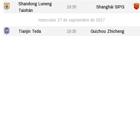
Shandong Luneng
19:35
Shanghái SIPG
Taishán
miercoles 27 de septiembre de 2017
Tianjin Teda
19:35
Guizhou Zhicheng