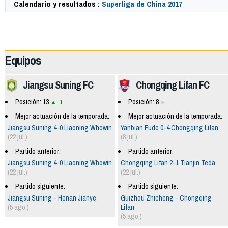
Calendario y resultados :
Superliga de China 2017
63564
Equipos
Jiangsu Suning FC
Chongqing Lifan FC
Posición: 13
Posición: 8
+1
Mejor actuación de la temporada:
Mejor actuación de la temporada:
Jiangsu Suning 4-0 Liaoning Whowin
Yanbian Fude 0-4 Chongqing Lifan
(22 jul.)
(8 jul.)
Partido anterior:
Partido anterior:
Jiangsu Suning 4-0 Liaoning Whowin
Chongqing Lifan 2-1 Tianjin Teda
(22 jul.)
(22 jul.)
Partido siguiente:
Partido siguiente:
Jiangsu Suning - Henan Jianye
Guizhou Zhicheng - Chongqing
(5 ago.)
Lifan
(5 ago.)