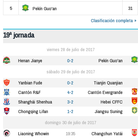
5
31
Pekín Guo'an
Clasificación completa
19ª jornada
viernes 28 de julio de 2017
Henan Jianye
0-2
Pekín Guo'an
sábado 29 de julio de 2017
Yanbian Fude
0-2
Tianjin Quanjian
Cantón R&F
4-2
Cantón Evergrande
Shanghái Shenhua
3-2
Hebei CFFC
Chongqing Lifan
1-2
Jiangsu Suning
domingo 30 de julio de 2017
Liaoning Whowin
19:35
Changchun Yatái