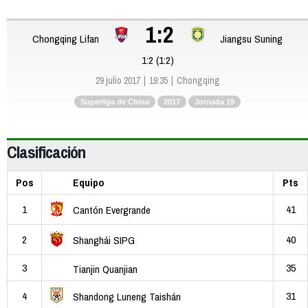
1:2
Chongqing Lifan
Jiangsu Suning
1:2 (1:2)
29 julio 2017
19:35
Chongqing
Superliga de China
2017
Jornada 19
Clasificación
Pos
Equipo
Pts
1
41
Cantón Evergrande
2
40
Shanghái SIPG
3
35
Tianjin Quanjian
4
31
Shandong Luneng Taishán