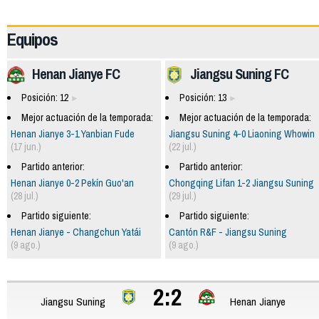
63569
Equipos
Henan Jianye FC
Jiangsu Suning FC
Posición: 12
Posición: 13
Mejor actuación de la temporada:
Mejor actuación de la temporada:
Henan Jianye 3-1 Yanbian Fude
Jiangsu Suning 4-0 Liaoning Whowin
(17 jun.)
(22 jul.)
Partido anterior:
Partido anterior:
Henan Jianye 0-2 Pekín Guo'an
Chongqing Lifan 1-2 Jiangsu Suning
(28 jul.)
(29 jul.)
Partido siguiente:
Partido siguiente:
Henan Jianye - Changchun Yatái
Cantón R&F - Jiangsu Suning
(9 ago.)
(9 ago.)
2:2
Jiangsu Suning
Henan Jianye