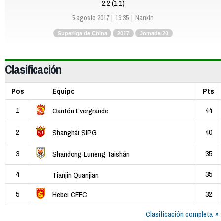
2:2 (1:1)
5 agosto 2017
19:35
Nankín
Superliga de China
2017
Jornada 20
Clasificación
Pos
Equipo
Pts
1
44
Cantón Evergrande
2
40
Shanghái SIPG
3
35
Shandong Luneng Taishán
4
35
Tianjin Quanjian
5
32
Hebei CFFC
Clasificación completa