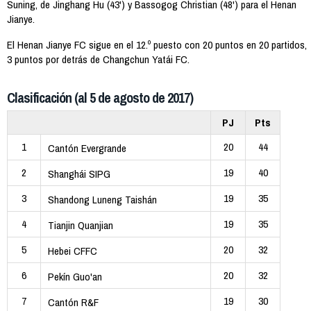
Suning, de Jinghang Hu (43') y Bassogog Christian (48') para el Henan
Jianye.
El Henan Jianye FC sigue en el 12.º puesto con 20 puntos en 20 partidos,
3 puntos por detrás de Changchun Yatái FC.
Clasificación (al 5 de agosto de 2017)
PJ
Pts
1
20
44
Cantón Evergrande
2
19
40
Shanghái SIPG
3
19
35
Shandong Luneng Taishán
4
19
35
Tianjin Quanjian
5
20
32
Hebei CFFC
6
20
32
Pekín Guo'an
7
19
30
Cantón R&F