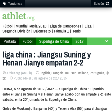
Tendencia
Edición
Fútbol
Mundial Rusia 2018
Liga de Campeones
Liga
Segunda División
Baloncesto
Fórmula 1
Tenis
Portada
Fútbol
Superliga de China
2017
Jornada 20
liga china : Jiangsu Suning y
Henan Jianye empatan 2-2
Athlet.org (AMP©)
English
,
Français
,
Deutsch
,
Italiano
,
Português
,
中
文
Publicado el 5 de agosto de 2017 21:35
CHINA, 5 de agosto de 2017 / AMP — Superliga de China : El partido
entre el Jiangsu Suning y el Henan Jianye acabó con un empate 2-2, este
sábado, en la 20ª jornada de la Superliga de China.
Goles de Moukandjo Benjamin (40') y Teixeira Alex (56') para el Jiangsu