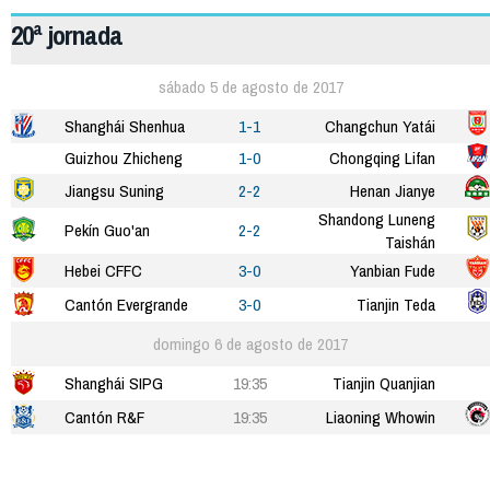
20ª jornada
sábado 5 de agosto de 2017
Shanghái Shenhua
1-1
Changchun Yatái
Guizhou Zhicheng
1-0
Chongqing Lifan
Jiangsu Suning
2-2
Henan Jianye
Shandong Luneng
Pekín Guo'an
2-2
Taishán
Hebei CFFC
3-0
Yanbian Fude
Cantón Evergrande
3-0
Tianjin Teda
domingo 6 de agosto de 2017
Shanghái SIPG
19:35
Tianjin Quanjian
Cantón R&F
19:35
Liaoning Whowin