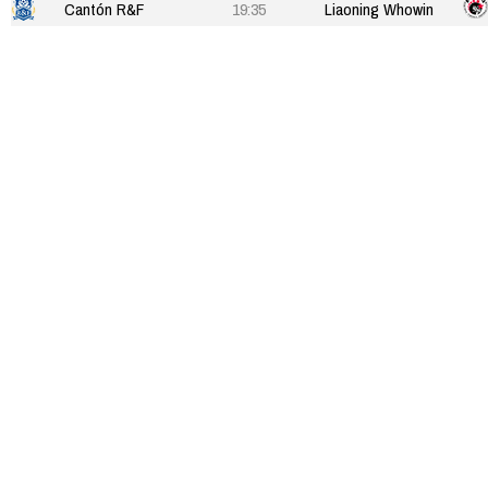
Cantón R&F
19:35
Liaoning Whowin