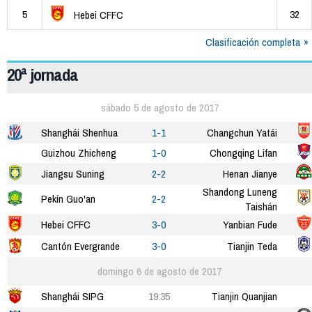
5
32
Hebei CFFC
Clasificación completa
20ª jornada
sábado 5 de agosto de 2017
Shanghái Shenhua
1-1
Changchun Yatái
Guizhou Zhicheng
1-0
Chongqing Lifan
Jiangsu Suning
2-2
Henan Jianye
Shandong Luneng
Pekín Guo'an
2-2
Taishán
Hebei CFFC
3-0
Yanbian Fude
Cantón Evergrande
3-0
Tianjin Teda
domingo 6 de agosto de 2017
Shanghái SIPG
19:35
Tianjin Quanjian