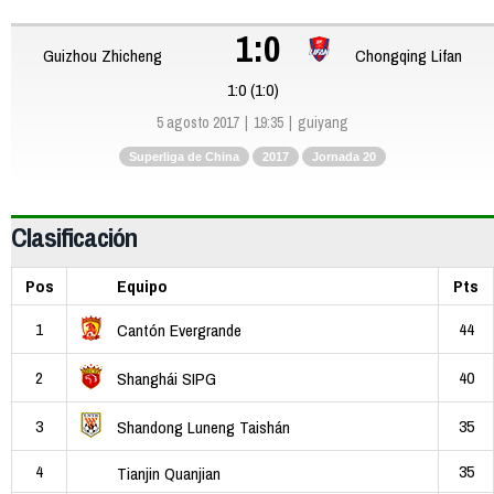
1:0
Guizhou Zhicheng
Chongqing Lifan
1:0 (1:0)
5 agosto 2017
19:35
guiyang
Superliga de China
2017
Jornada 20
Clasificación
Pos
Equipo
Pts
1
44
Cantón Evergrande
2
40
Shanghái SIPG
3
35
Shandong Luneng Taishán
4
35
Tianjin Quanjian