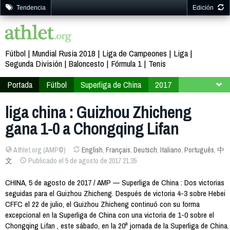
Tendencia
Edición
Fútbol
Mundial Rusia 2018
Liga de Campeones
Liga
Segunda División
Baloncesto
Fórmula 1
Tenis
Portada
Fútbol
Superliga de China
2017
Jornada 20
liga china : Guizhou Zhicheng
gana 1-0 a Chongqing Lifan
Athlet.org (AMP©)
English
,
Français
,
Deutsch
,
Italiano
,
Português
,
中
文
Publicado el 5 de agosto de 2017 21:35
CHINA, 5 de agosto de 2017 / AMP — Superliga de China : Dos victorias
seguidas para el Guizhou Zhicheng. Después de victoria 4-3 sobre Hebei
CFFC el 22 de julio, el Guizhou Zhicheng continuó con su forma
excepcional en la Superliga de China con una victoria de 1-0 sobre el
Chongqing Lifan , este sábado, en la 20ª jornada de la Superliga de China.