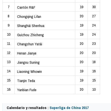
7
19
30
Cantón R&F
8
20
27
Chongqing Lifan
9
19
24
Shanghái Shenhua
10
19
24
Guizhou Zhicheng
11
20
23
Changchun Yatái
12
20
20
Henan Jianye
13
20
18
Jiangsu Suning
14
19
16
Liaoning Whowin
15
19
15
Tianjin Teda
16
20
10
Yanbian Fude
Calendario y resultados :
Superliga de China 2017