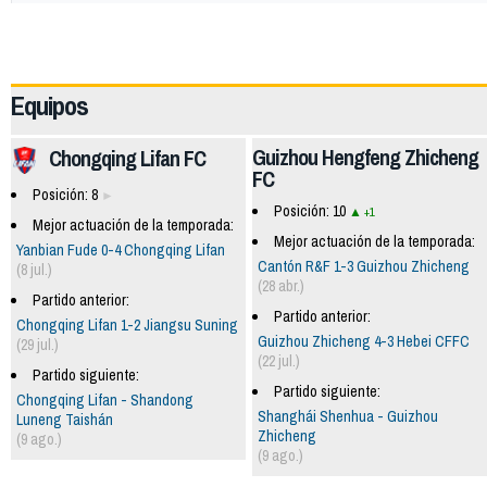
63568
Equipos
Guizhou Hengfeng Zhicheng
Chongqing Lifan FC
FC
Posición: 8
Posición: 10
+1
Mejor actuación de la temporada:
Mejor actuación de la temporada:
Yanbian Fude 0-4 Chongqing Lifan
Cantón R&F 1-3 Guizhou Zhicheng
(8 jul.)
(28 abr.)
Partido anterior:
Partido anterior:
Chongqing Lifan 1-2 Jiangsu Suning
Guizhou Zhicheng 4-3 Hebei CFFC
(29 jul.)
(22 jul.)
Partido siguiente:
Partido siguiente:
Chongqing Lifan - Shandong
Shanghái Shenhua - Guizhou
Luneng Taishán
Zhicheng
(9 ago.)
(9 ago.)