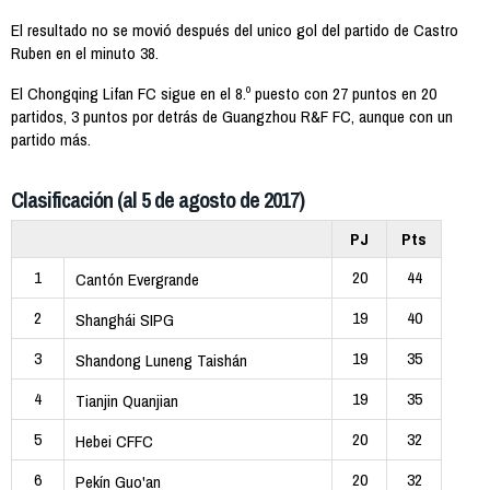
El resultado no se movió después del unico gol del partido de Castro
Ruben en el minuto 38.
El Chongqing Lifan FC sigue en el 8.º puesto con 27 puntos en 20
partidos, 3 puntos por detrás de Guangzhou R&F FC, aunque con un
partido más.
Clasificación (al 5 de agosto de 2017)
PJ
Pts
1
20
44
Cantón Evergrande
2
19
40
Shanghái SIPG
3
19
35
Shandong Luneng Taishán
4
19
35
Tianjin Quanjian
5
20
32
Hebei CFFC
6
20
32
Pekín Guo'an