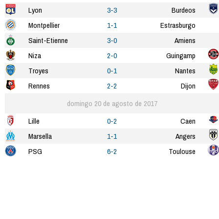
Lyon
3-3
Burdeos
Montpellier
1-1
Estrasburgo
Saint-Etienne
3-0
Amiens
Niza
2-0
Guingamp
Troyes
0-1
Nantes
Rennes
2-2
Dijon
domingo 20 de agosto de 2017
Lille
0-2
Caen
Marsella
1-1
Angers
PSG
6-2
Toulouse