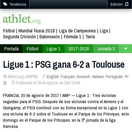
Tendencia
Edición
Fútbol
Mundial Rusia 2018
Liga de Campeones
Liga
Segunda División
Baloncesto
Fórmula 1
Tenis
Portada
Fútbol
Ligue 1
2017-2018
Jornada 3
Ligue 1 : PSG gana 6-2 a Toulouse
Athlet.org (AMP©)
English
,
Français
,
Deutsch
,
Italiano
,
Português
,
中
文
Publicado el 20 de agosto de 2017 23:00
FRANCIA, 20 de agosto de 2017 / AMP — Ligue 1 : Tres victorias
seguidas para el PSG. Después de sus victorias contra el Amiens y el
Guingamp, el PSG continuó con su forma excepcional en la Ligue 1 con
una victoria de 6-2 sobre el Toulouse en el Parque de los Príncipes, este
domingo en el Parque de los Príncipes, en la 3ª jornada de la liga
francesa.