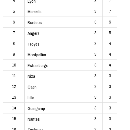
4
3
7
Lyon
5
3
7
Marsella
6
3
5
Burdeos
7
3
5
Angers
8
3
4
Troyes
9
3
4
Montpellier
10
3
4
Estrasburgo
11
3
3
Niza
12
3
3
Caen
13
3
3
Lille
14
3
3
Guingamp
15
3
3
Nantes
16
3
3
Toulouse