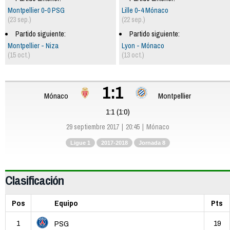
Montpellier 0-0 PSG
Lille 0-4 Mónaco
(23 sep.)
(22 sep.)
Partido siguiente:
Partido siguiente:
Montpellier - Niza
Lyon - Mónaco
(15 oct.)
(13 oct.)
1:1
Mónaco
Montpellier
1:1 (1:0)
29 septiembre 2017
20:45
Mónaco
Ligue 1
2017-2018
Jornada 8
Clasificación
Pos
Equipo
Pts
1
19
PSG