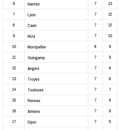
6
7
13
Nantes
7
7
12
Lyon
8
7
12
Caen
9
7
10
Niza
10
8
9
Montpellier
11
7
9
Guingamp
12
7
8
Angers
13
7
8
Troyes
14
7
7
Toulouse
15
7
6
Rennes
16
7
6
Amiens
17
7
5
Dijon