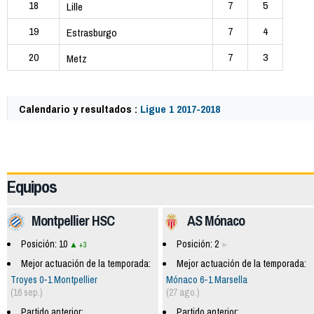
18
7
5
Lille
19
7
4
Estrasburgo
20
7
3
Metz
Calendario y resultados :
Ligue 1 2017-2018
59760
Equipos
Montpellier HSC
AS Mónaco
Posición: 10
Posición: 2
+3
Mejor actuación de la temporada:
Mejor actuación de la temporada:
Troyes 0-1 Montpellier
Mónaco 6-1 Marsella
(16 sep.)
(27 ago.)
Partido anterior:
Partido anterior: