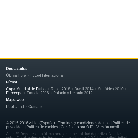
Destacados
Última Hora
Fútbol Internacional
Fútbol
Copa Mundial de Fútbol
Rusia 2018
Brasil 2014
Sudáfrica 2010
Eurocopa
Francia 2016
Polonia y Ucrania 2012
Mapa web
Publicidad
Contacto
© 2015-2016 Athlet (España) l Términos y condiciones de uso | Política de
privacidad | Política de cookies | Certificado por OJD | Versión móvil
Athlet™ Deportes : La última hora de la actualidad deportiva. Noticias
sobre fútbol, baloncesto, fórmula 1, tenis, boxeo, NBA, básquetbol, fútbol