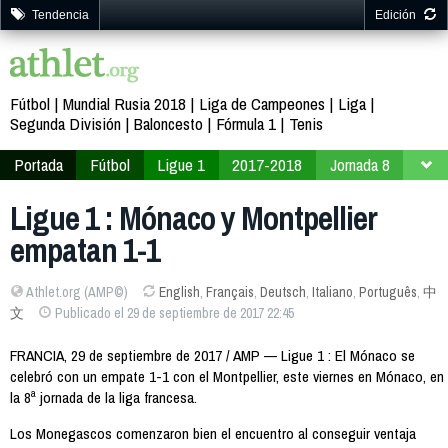
Tendencia
Edición
Fútbol
Mundial Rusia 2018
Liga de Campeones
Liga
Segunda División
Baloncesto
Fórmula 1
Tenis
Portada
Fútbol
Ligue 1
2017-2018
Jornada 8
Ligue 1 : Mónaco y Montpellier
empatan 1-1
Athlet.org (AMP©)
English
,
Français
,
Deutsch
,
Italiano
,
Português
,
中
文
Publicado el 29 de septiembre de 2017 22:45
FRANCIA, 29 de septiembre de 2017 / AMP — Ligue 1 : El Mónaco se
celebró con un empate 1-1 con el Montpellier, este viernes en Mónaco, en
la 8ª jornada de la liga francesa.
Los Monegascos comenzaron bien el encuentro al conseguir ventaja