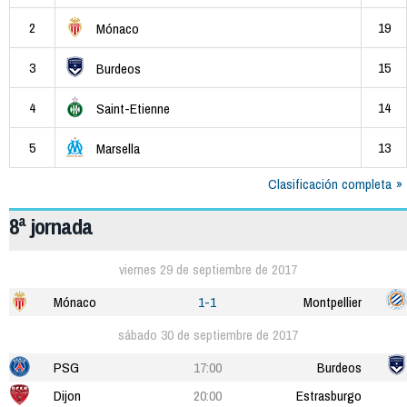
2
19
Mónaco
3
15
Burdeos
4
14
Saint-Etienne
5
13
Marsella
Clasificación completa
8ª jornada
viernes 29 de septiembre de 2017
Mónaco
1-1
Montpellier
sábado 30 de septiembre de 2017
PSG
17:00
Burdeos
Dijon
20:00
Estrasburgo