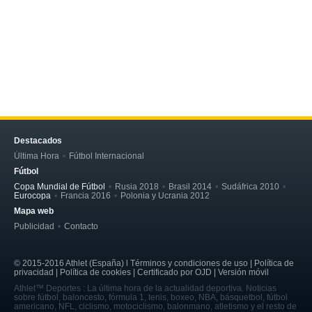
Destacados
Última Hora
Fútbol Internacional
Fútbol
Copa Mundial de Fútbol
Rusia 2018
Brasil 2014
Sudáfrica 2010
Eurocopa
Francia 2016
Polonia y Ucrania 2012
Mapa web
Publicidad
Contacto
© 2015-2016 Athlet (España) l Términos y condiciones de uso | Política de
privacidad | Política de cookies | Certificado por OJD | Versión móvil
Athlet™ Deportes : La última hora de la actualidad deportiva. Noticias
sobre fútbol, baloncesto, fórmula 1, tenis, boxeo, NBA, básquetbol, fútbol
americano, NFL, ciclismo, motociclismo, balonmano, atletismo y el resto de