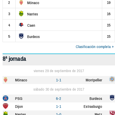
2
19
Mónaco
3
16
Nantes
4
15
Caen
5
15
Burdeos
Clasificación completa
8ª jornada
viernes 29 de septiembre de 2017
Mónaco
1-1
Montpellier
sábado 30 de septiembre de 2017
PSG
6-2
Burdeos
Dijon
1-1
Estrasburgo
Nantes
1-0
Metz