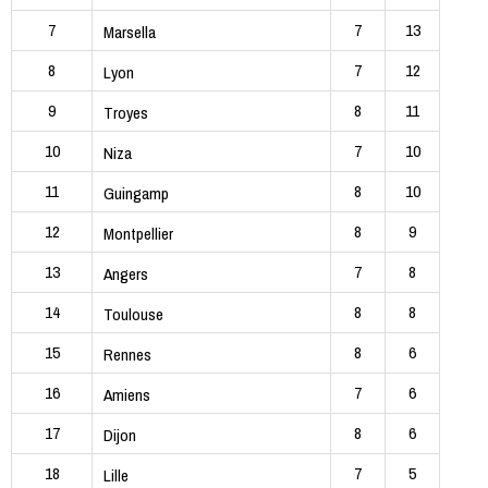
7
7
13
Marsella
8
7
12
Lyon
9
8
11
Troyes
10
7
10
Niza
11
8
10
Guingamp
12
8
9
Montpellier
13
7
8
Angers
14
8
8
Toulouse
15
8
6
Rennes
16
7
6
Amiens
17
8
6
Dijon
18
7
5
Lille