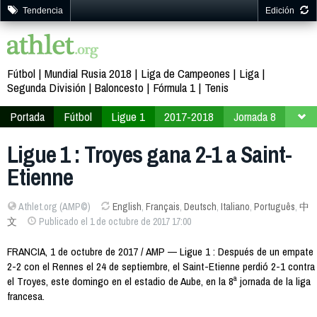
Tendencia
Edición
Fútbol
Mundial Rusia 2018
Liga de Campeones
Liga
Segunda División
Baloncesto
Fórmula 1
Tenis
Portada
Fútbol
Ligue 1
2017-2018
Jornada 8
Ligue 1 : Troyes gana 2-1 a Saint-
Etienne
Athlet.org (AMP©)
English
,
Français
,
Deutsch
,
Italiano
,
Português
,
中
文
Publicado el 1 de octubre de 2017 17:00
FRANCIA, 1 de octubre de 2017 / AMP — Ligue 1 : Después de un empate
2-2 con el Rennes el 24 de septiembre, el Saint-Etienne perdió 2-1 contra
el Troyes, este domingo en el estadio de Aube, en la 8ª jornada de la liga
francesa.