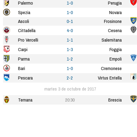
Palermo
1-0
Perugia
Spezia
1-0
Novara
Ascoli
0-1
Frosinone
Cittadella
4-0
Cesena
Pro Vercelli
1-1
Salernitana
Carpi
1-3
Foggia
Parma
1-2
Empoli
Bari
1-0
Cremonese
Pescara
2-2
Virtus Entella
martes 3 de octubre de 2017
Ternana
20:30
Brescia