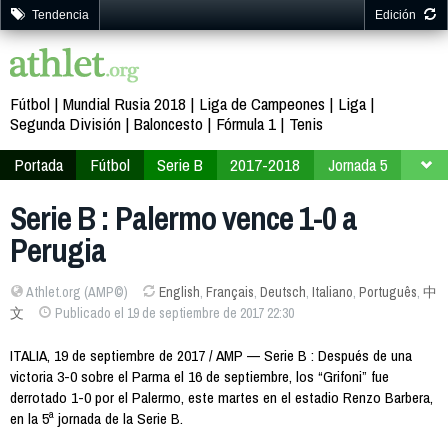
Tendencia
Edición
Fútbol
Mundial Rusia 2018
Liga de Campeones
Liga
Segunda División
Baloncesto
Fórmula 1
Tenis
Portada
Fútbol
Serie B
2017-2018
Jornada 5
Serie B : Palermo vence 1-0 a
Perugia
Athlet.org (AMP©)
English
,
Français
,
Deutsch
,
Italiano
,
Português
,
中
文
Publicado el 19 de septiembre de 2017 22:30
ITALIA, 19 de septiembre de 2017 / AMP — Serie B : Después de una
victoria 3-0 sobre el Parma el 16 de septiembre, los “Grifoni” fue
derrotado 1-0 por el Palermo, este martes en el estadio Renzo Barbera,
en la 5ª jornada de la Serie B.