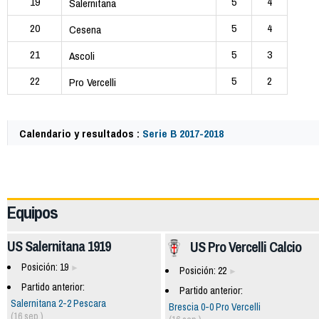
19
5
4
Salernitana
20
5
4
Cesena
21
5
3
Ascoli
22
5
2
Pro Vercelli
Calendario y resultados :
Serie B 2017-2018
62323
Equipos
US Salernitana 1919
US Pro Vercelli Calcio
Posición: 19
Posición: 22
Partido anterior:
Partido anterior:
Salernitana 2-2 Pescara
Brescia 0-0 Pro Vercelli
(16 sep.)