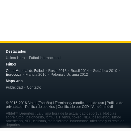
Destacados
Última Hora
Fútbol Internacional
Fútbol
Copa Mundial de Fútbol
Rusia 2018
Brasil 2014
Sudáfrica 2010
Eurocopa
Francia 2016
Polonia y Ucrania 2012
Mapa web
Publicidad
Contacto
© 2015-2016 Athlet (España) l Términos y condiciones de uso | Política de
privacidad | Política de cookies | Certificado por OJD | Versión móvil
Athlet™ Deportes : La última hora de la actualidad deportiva. Noticias
sobre fútbol, baloncesto, fórmula 1, tenis, boxeo, NBA, básquetbol, fútbol
americano, NFL, ciclismo, motociclismo, balonmano, atletismo y el resto de
deportes.