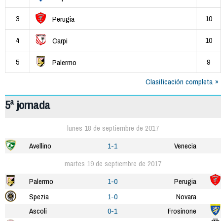
3
10
Perugia
4
10
Carpi
5
9
Palermo
Clasificación completa
5ª jornada
lunes 18 de septiembre de 2017
Avellino
1-1
Venecia
martes 19 de septiembre de 2017
Palermo
1-0
Perugia
Spezia
1-0
Novara
Ascoli
0-1
Frosinone