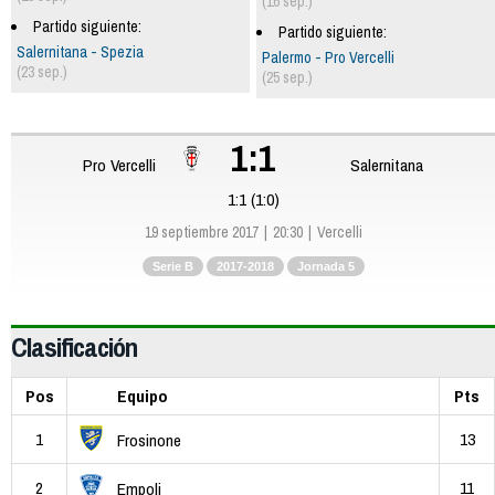
(16 sep.)
Partido siguiente:
Partido siguiente:
Salernitana - Spezia
Palermo - Pro Vercelli
(23 sep.)
(25 sep.)
1:1
Pro Vercelli
Salernitana
1:1 (1:0)
19 septiembre 2017
20:30
Vercelli
Serie B
2017-2018
Jornada 5
Clasificación
Pos
Equipo
Pts
1
13
Frosinone
2
11
Empoli