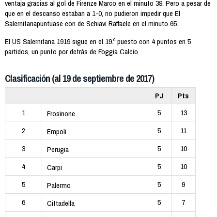
ventaja gracias al gol de Firenze Marco en el minuto 39. Pero a pesar de
que en el descanso estaban a 1-0, no pudieron impedir que El
Salernitanapuntuase con de Schiavi Raffaele en el minuto 65.
El US Salernitana 1919 sigue en el 19.º puesto con 4 puntos en 5
partidos, un punto por detrás de Foggia Calcio.
Clasificación (al 19 de septiembre de 2017)
PJ
Pts
1
5
13
Frosinone
2
5
11
Empoli
3
5
10
Perugia
4
5
10
Carpi
5
5
9
Palermo
6
5
7
Cittadella