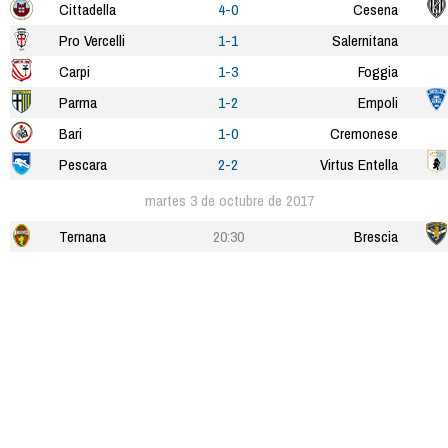
Cittadella
4-0
Cesena
Pro Vercelli
1-1
Salernitana
Carpi
1-3
Foggia
Parma
1-2
Empoli
Bari
1-0
Cremonese
Pescara
2-2
Virtus Entella
martes 3 de octubre de 2017
Ternana
20:30
Brescia