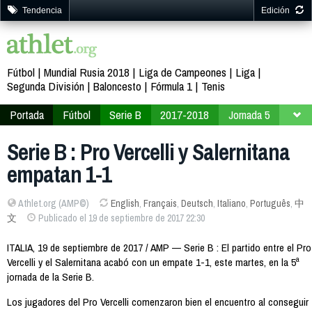
Tendencia
Edición
Fútbol
Mundial Rusia 2018
Liga de Campeones
Liga
Segunda División
Baloncesto
Fórmula 1
Tenis
Portada
Fútbol
Serie B
2017-2018
Jornada 5
Serie B : Pro Vercelli y Salernitana
empatan 1-1
Athlet.org (AMP©)
English
,
Français
,
Deutsch
,
Italiano
,
Português
,
中
文
Publicado el 19 de septiembre de 2017 22:30
ITALIA, 19 de septiembre de 2017 / AMP — Serie B : El partido entre el Pro
Vercelli y el Salernitana acabó con un empate 1-1, este martes, en la 5ª
jornada de la Serie B.
Los jugadores del Pro Vercelli comenzaron bien el encuentro al conseguir