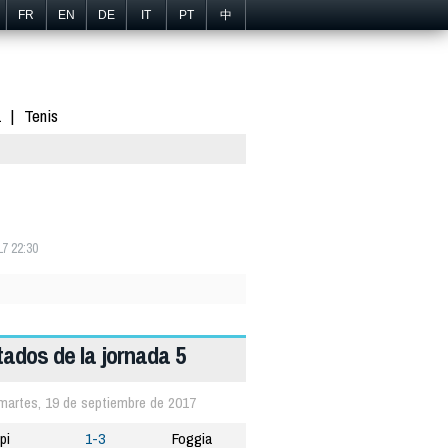
FR
EN
DE
IT
PT
中
1
Tenis
7 22:30
tados de la jornada 5
martes, 19 de septiembre de 2017
pi
1-3
Foggia