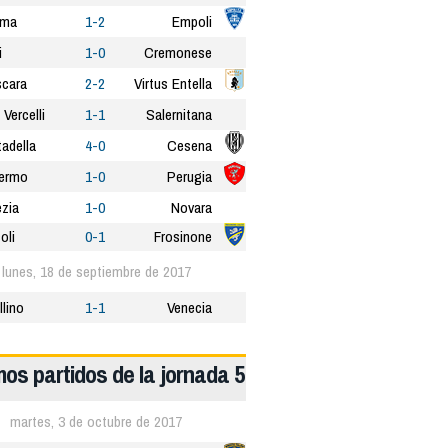
rma
1-2
Empoli
i
1-0
Cremonese
cara
2-2
Virtus Entella
 Vercelli
1-1
Salernitana
tadella
4-0
Cesena
ermo
1-0
Perugia
zia
1-0
Novara
oli
0-1
Frosinone
lunes, 18 de septiembre de 2017
llino
1-1
Venecia
mos partidos de la jornada 5
martes, 3 de octubre de 2017