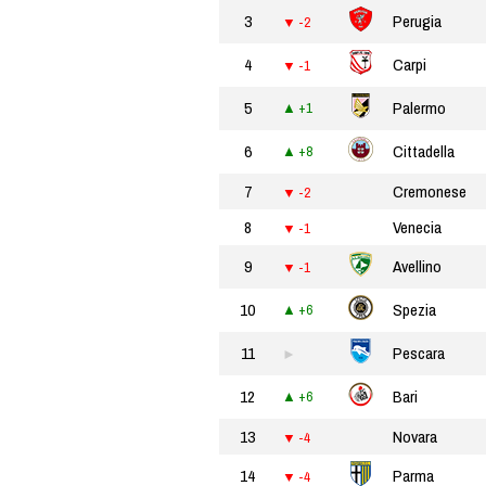
3
Perugia
-2
4
Carpi
-1
5
Palermo
+1
6
Cittadella
+8
7
Cremonese
-2
8
Venecia
-1
9
Avellino
-1
10
Spezia
+6
11
Pescara
12
Bari
+6
13
Novara
-4
14
Parma
-4