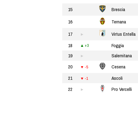
15
Brescia
16
Ternana
17
Virtus Entella
18
Foggia
+3
19
Salernitana
20
Cesena
-5
21
Ascoli
-1
22
Pro Vercelli