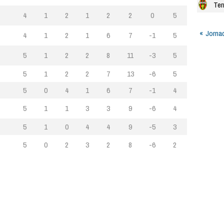
Ter
4
1
2
1
2
2
0
5
Jorna
4
1
2
1
6
7
-1
5
5
1
2
2
8
11
-3
5
5
1
2
2
7
13
-6
5
5
0
4
1
6
7
-1
4
5
1
1
3
3
9
-6
4
5
1
0
4
4
9
-5
3
5
0
2
3
2
8
-6
2