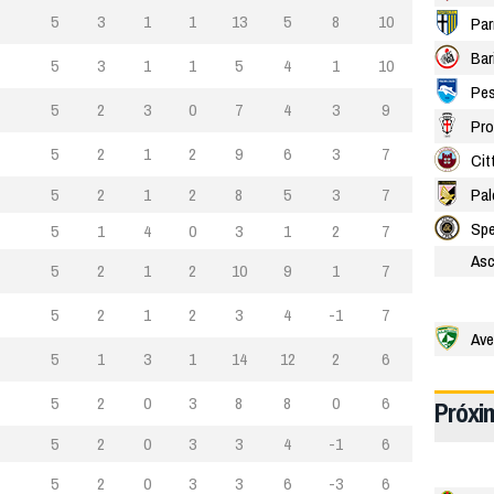
5
3
1
1
13
5
8
10
Pa
Bar
5
3
1
1
5
4
1
10
Pes
5
2
3
0
7
4
3
9
Pro
5
2
1
2
9
6
3
7
Cit
5
2
1
2
8
5
3
7
Pal
Spe
5
1
4
0
3
1
2
7
Asc
5
2
1
2
10
9
1
7
5
2
1
2
3
4
-1
7
Ave
5
1
3
1
14
12
2
6
5
2
0
3
8
8
0
6
Próxi
5
2
0
3
3
4
-1
6
5
2
0
3
3
6
-3
6