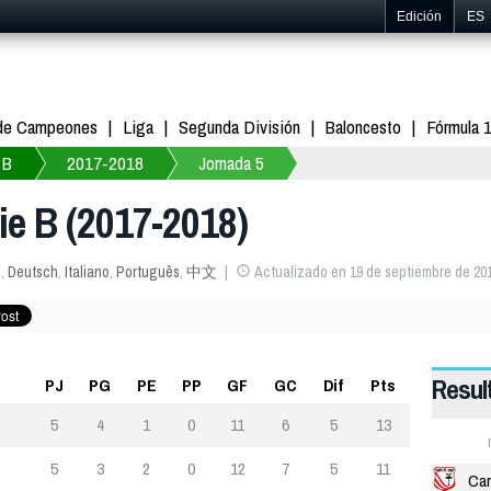
Edición
ES
 de Campeones
Liga
Segunda División
Baloncesto
Fórmula 
 B
2017-2018
Jornada 5
ie B (2017-2018)
s
,
Deutsch
,
Italiano
,
Português
,
中文
Actualizado en 19 de septiembre de 201
Resul
PJ
PG
PE
PP
GF
GC
Dif
Pts
5
4
1
0
11
6
5
13
5
3
2
0
12
7
5
11
Car