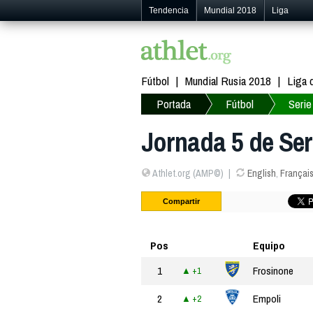
Tendencia
Mundial 2018
Liga
Fútbol
Mundial Rusia 2018
Liga
Portada
Fútbol
Serie
Jornada 5 de Ser
Athlet.org (AMP©)
English
,
Françai
Compartir
Pos
Equipo
1
Frosinone
+1
2
Empoli
+2