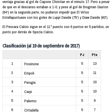
ventaja gracias al gol de Capone Christian en el minuto 17. Pero a pesar
de que en el descanso estaban a 1-0, y pese al gol de Brugman Gaston
(64') en la segunda parte, no pudieron impedir que El Virtus
Entellapuntuase con los goles de Luppi Davide (75') y Diaw Davide (80').
El Pescara Calcio sigue en el 11.º puesto con 6 puntos en 5 partidos, un
punto por detrás de Spezia Calcio.
Clasificación (al 19 de septiembre de 2017)
PJ
Pts
1
5
13
Frosinone
2
5
11
Empoli
3
5
10
Perugia
4
5
10
Carpi
5
5
9
Palermo
6
5
7
Cittadella