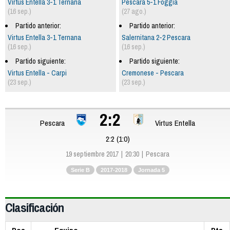
Virtus Entella 3-1 Ternana
Pescara 5-1 Foggia
(16 sep.)
(27 ago.)
Partido anterior:
Partido anterior:
Virtus Entella 3-1 Ternana
Salernitana 2-2 Pescara
(16 sep.)
(16 sep.)
Partido siguiente:
Partido siguiente:
Virtus Entella - Carpi
Cremonese - Pescara
(23 sep.)
(23 sep.)
2:2
Pescara
Virtus Entella
2:2 (1:0)
19 septiembre 2017
20:30
Pescara
Serie B
2017-2018
Jornada 5
Clasificación