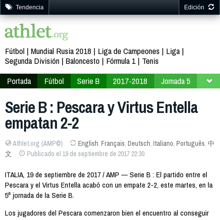
Tendencia
Edición
Fútbol
Mundial Rusia 2018
Liga de Campeones
Liga
Segunda División
Baloncesto
Fórmula 1
Tenis
Portada
Fútbol
Serie B
2017-2018
Jornada 5
Serie B : Pescara y Virtus Entella
empatan 2-2
Athlet.org (AMP©)
English
,
Français
,
Deutsch
,
Italiano
,
Português
,
中
文
Publicado el 19 de septiembre de 2017 22:30
ITALIA, 19 de septiembre de 2017 / AMP — Serie B : El partido entre el
Pescara y el Virtus Entella acabó con un empate 2-2, este martes, en la
5ª jornada de la Serie B.
Los jugadores del Pescara comenzaron bien el encuentro al conseguir