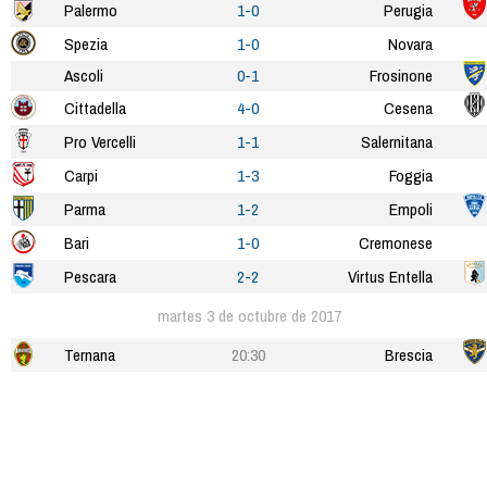
Palermo
1-0
Perugia
Spezia
1-0
Novara
Ascoli
0-1
Frosinone
Cittadella
4-0
Cesena
Pro Vercelli
1-1
Salernitana
Carpi
1-3
Foggia
Parma
1-2
Empoli
Bari
1-0
Cremonese
Pescara
2-2
Virtus Entella
martes 3 de octubre de 2017
Ternana
20:30
Brescia